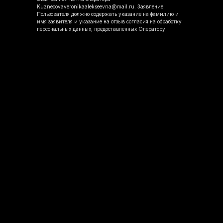
Kuznecovaveronikaalekseevna@mail.ru. Заявление
Пользователя должно содержать указание на фамилию и
имя заявителя и указание на отзыв согласия на обработку
персональных данных, предоставленных Оператору.
Связаться с
нами:
Г. РЕУТОВ, СОВЕТСКАЯ 14 К1
Г. РЕУТОВ, САДОВЫЙ ПРОЕЗД, 9
Г. БАЛАШИХА, МКР. ЗАРЯ ЛЕНИНА, 6
2025 ИП Кузнецова В. А.
АДРЕСА
ИНН 450131862909
ОГРН 325450000007633
Политика конфиденциальности